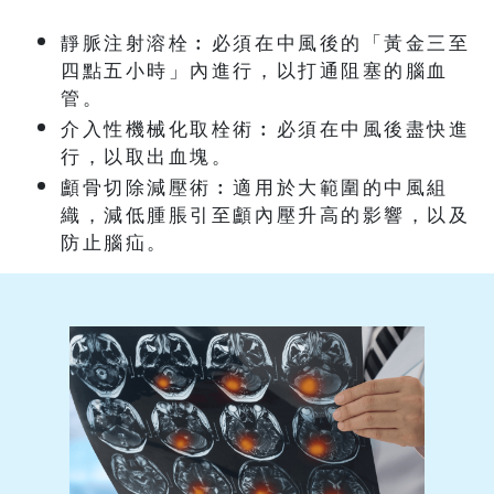
靜脈注射溶栓︰必須在中風後的「黃金三至
四點五小時」內進行，以打通阻塞的腦血
管。
介入性機械化取栓術︰必須在中風後盡快進
行，以取出血塊。
顱骨切除減壓術︰適用於大範圍的中風組
織，減低腫脹引至顱內壓升高的影響，以及
防止腦疝。