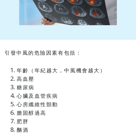
引發中風的危險因素有包括：
年齡（年紀越大，中風機會越大）
高血壓
糖尿病
心臟及血管疾病
心房纖維性顫動
膽固醇過高
肥胖
酗酒