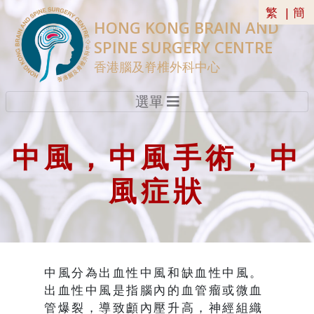
繁
|
簡
HONG KONG BRAIN AND
SPINE SURGERY CENTRE
香港腦及脊椎外科中心
選單
中風，中風手術，中
風症狀
中風分為出血性中風和缺血性中風。
出血性中風是指腦內的血管瘤或微血
管爆裂，導致顱內壓升高，神經組織